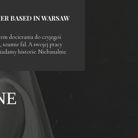
R BASED IN WARSAW
wem docierania do czyjegoś
 szumie fal. A swojej pracy
adamy historie. Niebanalnie.
NE