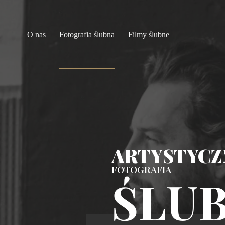
Przejdź
do
treści
O nas
Fotografia ślubna
Filmy ślubne
Menu
ARTYSTYCZ
FOTOGRAFIA
ŚLU