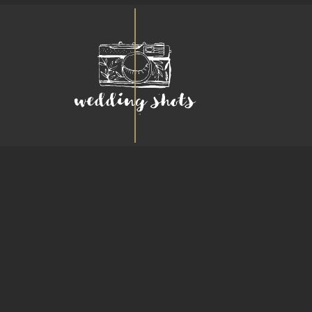
RIES RIGHT FROM THE DEEPEST HEART. WRITTEN BY OLIVIA & MICHAEL. S
LIVES.
AL EMOTIONS & VIBE. NOT STANDARD ONES. A BIT EXTRAVAGANT AND FASH
LOOK.
Y WEDDING SHOTS. DIRECTED BY HUMAN NATURE, YOURS AND YOUR HUSBAN
PRODUCED BY EMOTIONS AND A BIT OF TASTE