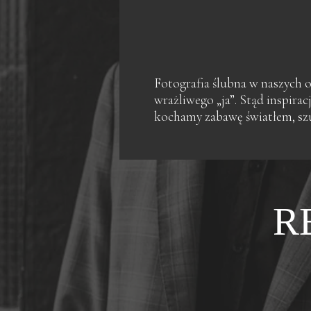
Fotografia ślubna w naszych o
wrażliwego „ja”. Stąd inspira
kochamy zabawę światłem, szu
R