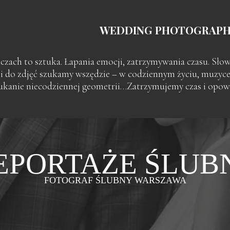
WEDDING PHOTOGRAPHE
czach to sztuka. Łapania emocji, zatrzymywania czasu. Sło
cji do zdjęć szukamy wszędzie – w codziennym życiu, muzyce,
kanie niecodziennej geometrii…Zatrzymujemy czas i opowi
EPORTAŻE ŚLUB
FOTOGRAF ŚLUBNY WARSZAWA