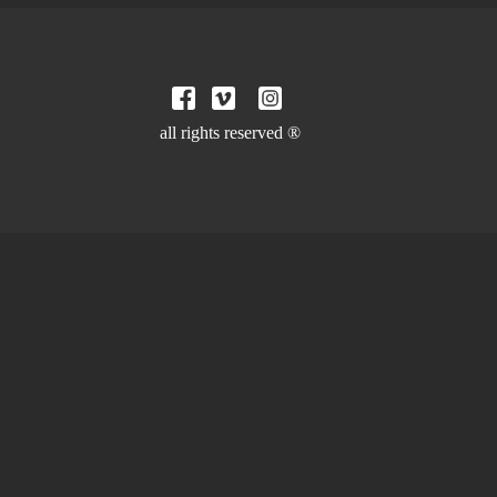
all rights reserved ®
TARRING WONDERFUL YET RANDOM PEOPLE FROM OUR
ION-STYLE. OLDSCHOOLD CINEMATOGRAPHY. CLASSIC
D TO BE.