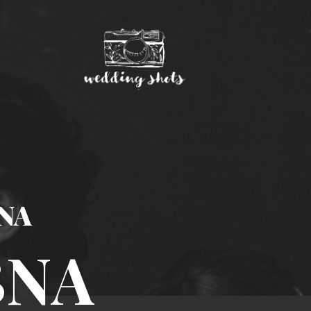
NA
BNA