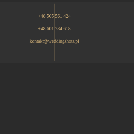
+48 505 561 424
+48 601 784 618
kontakt@weddingshots.pl
WEDDING SHOTS PRODUCTIONS PRESENTS LOVE STO
WEDDING PHOTOGRAPHY AND VIDEOS FULL OF NATUR
MUSIC B