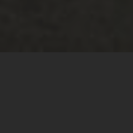
S x S – Sesja nad
Como
COMO, WŁOCHY | HOTEL WINDSOR, POLSKA